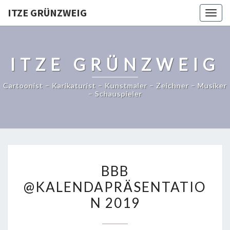
ITZE GRÜNZWEIG
Togg
navig
ITZE GRÜNZWEIG
Cartoonist – Karikaturist – Kunstmaler – Zeichner – Musiker
– Schauspieler
BBB
BBB
@KALENDAPRÄSENTATIO
@KALENDAPRÄSENTATIO
2019
N 2019